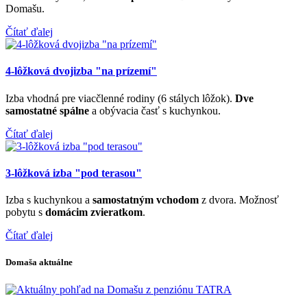
Domašu.
Čítať ďalej
4-lôžková dvojizba "na prízemí"
Izba vhodná pre viacčlenné rodiny (6 stálych lôžok).
Dve
samostatné spálne
a obývacia časť s kuchynkou.
Čítať ďalej
3-lôžková izba "pod terasou"
Izba s kuchynkou a
samostatným vchodom
z dvora. Možnosť
pobytu s
domácim zvieratkom
.
Čítať ďalej
Domaša aktuálne