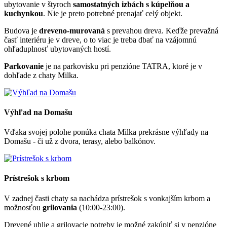
ubytovanie v štyroch
samostatných izbách s kúpelňou a
kuchynkou
. Nie je preto potrebné prenajať celý objekt.
Budova je
dreveno-murovaná
s prevahou dreva. Keďže prevažná
časť interiéru je v dreve, o to viac je treba dbať na vzájomnú
ohľaduplnosť ubytovaných hostí.
Parkovanie
je na parkovisku pri penzióne TATRA, ktoré je v
dohľade z chaty Milka.
Výhľad na Domašu
Vďaka svojej polohe ponúka chata Milka prekrásne výhľady na
Domašu - či už z dvora, terasy, alebo balkónov.
Prístrešok s krbom
V zadnej časti chaty sa nachádza prístrešok s vonkajším krbom a
možnosťou
grilovania
(10:00-23:00).
Drevené uhlie a grilovacie potreby je možné zakúpiť si v penzióne