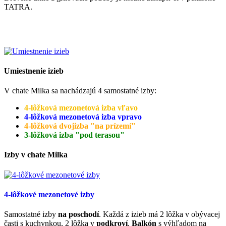
TATRA.
Umiestnenie izieb
V chate Milka sa nachádzajú 4 samostatné izby:
4-lôžková mezonetová izba vľavo
4-lôžková mezonetová izba vpravo
4-lôžková dvojizba "na prízemí"
3-lôžková izba "pod terasou"
Izby v chate Milka
4-lôžkové mezonetové izby
Samostatné izby
na poschodí
. Každá z izieb má 2 lôžka v obývacej
časti s kuchynkou, 2 lôžka v
podkroví
.
Balkón
s výhľadom na