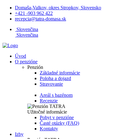
Domaša-Valkov, okres Stropkov, Slovensko
+421 -903 962 422
recepcia@tatra-domasa.sk
Slovenčina
Slovenčina
Úvod
O penzióne
Penzión
Základné informácie
Poloha a dojazd
Stravovanie
Areál s bazénom
Recenzie
Užitočné informácie
Pobyt v penzióne
Časté otázky (FAQ)
Kontakty
Izby