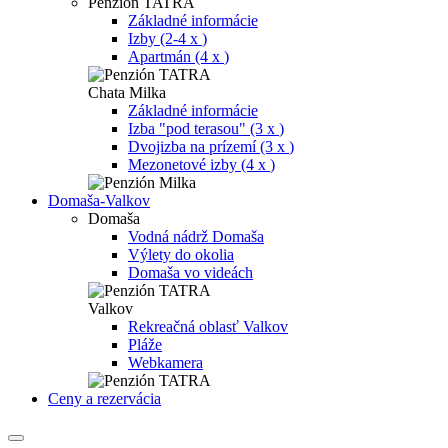
Penzión TATRA
Základné informácie
Izby (2-4 x
)
Apartmán (4 x
)
Chata Milka
Základné informácie
Izba "pod terasou" (3 x
)
Dvojizba na prízemí (3 x
)
Mezonetové izby (4 x
)
Domaša-Valkov
Domaša
Vodná nádrž Domaša
Výlety do okolia
Domaša vo videách
Valkov
Rekreačná oblasť Valkov
Pláže
Webkamera
Ceny a rezervácia