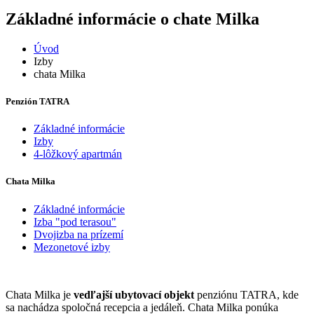
Základné informácie
o chate Milka
Úvod
Izby
chata Milka
Penzión TATRA
Základné informácie
Izby
4-lôžkový apartmán
Chata Milka
Základné informácie
Izba "pod terasou"
Dvojizba na prízemí
Mezonetové izby
Chata Milka je
vedľajší ubytovací objekt
penziónu TATRA, kde
sa nachádza spoločná recepcia a jedáleň. Chata Milka ponúka